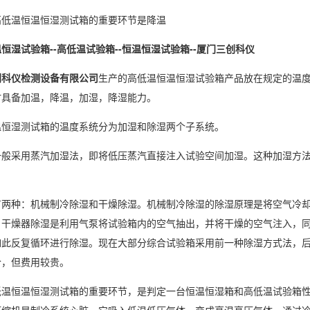
低温
恒温恒湿
测试箱的重要环节是降温
恒湿试验箱--高低温试验箱--恒温恒湿试验箱--厦门三创科仪
创科仪检测设备有限公司
生产的高低温恒温恒湿试验箱产品放在规定的温
时具备加温，降温，
加湿
，降湿能力。
湿测试箱的温度系统分为加湿和
除湿
两个子系统。
采用蒸汽加湿法，即将低压蒸汽直接注入试验空间加湿。这种加湿方法
种：机械制冷除湿和
干燥除湿
。机械制冷除湿的
除湿原理
是将空气冷
。干燥器除湿是利用气泵将试验箱内的空气抽出，并将干燥的空气注入，
如此反复循环进行除湿。现在大部分综合试验箱采用前一种除湿方式法，
合，但费用较贵。
恒温恒湿测试箱的重要环节，是判定一台
恒温恒湿箱
和高低温试验箱