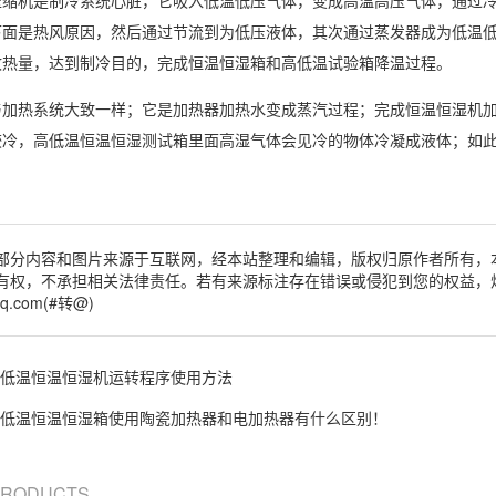
压缩机是制冷系统心脏，它吸入低温低压气体，变成高温高压气体，通过
面是热风原因，然后通过节流到为低压液体，其次通过蒸发器成为低温低
收热量，达到制冷目的，完成恒温恒湿箱和高低温试验箱降温过程。
与加热系统大致一样；它是加热器加热水变成蒸汽过程；完成恒温
恒湿机
较冷，高低温恒温恒湿测试箱里面高
湿气
体会见冷的物体冷凝成液体；如
：
部分内容和图片来源于互联网，经本站整理和编辑，版权归原作者所有，
有权，不承担相关法律责任。若有来源标注存在错误或侵犯到您的权益，
q.com(#转@)
低温恒温恒湿机运转程序使用方法
低温恒温恒湿箱使用陶瓷加热器和电加热器有什么区别！
 PRODUCTS