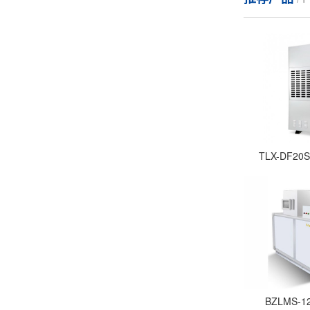
TLX-DF
BZLMS-