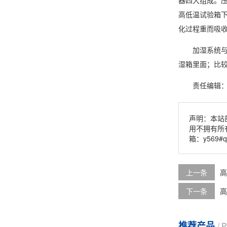
器四大组成。
高低温试验箱下
化过程重而吸
加湿系统
湿箱里面；比
责任编辑
声明：本站
用不拥有所
箱：y569#q
上一条
高
下一条
高
推荐产品
/