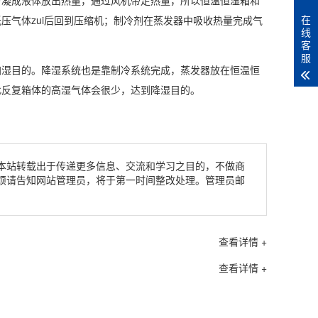
冷凝成液体放出热量，通过风机带走热量，所以恒温恒湿箱和
在
压气体zui后回到压缩机；制冷剂在蒸发器中吸收热量完成气
线
客
服
加湿目的。降湿系统也是靠制冷系统完成，蒸发器放在恒温恒
此反复箱体的高湿气体会很少，达到降湿目的。
本站转载出于传递更多信息、交流和学习之目的，不做商
烦请告知网站管理员，将于第一时间整改处理。管理员邮
查看详情 +
查看详情 +